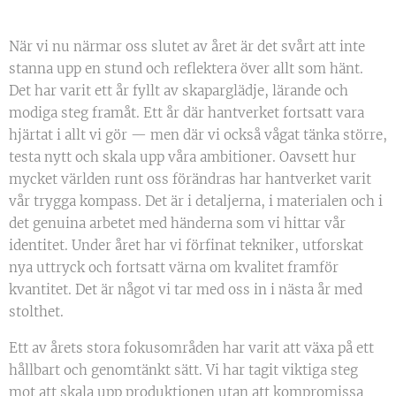
När vi nu närmar oss slutet av året är det svårt att inte
stanna upp en stund och reflektera över allt som hänt.
Det har varit ett år fyllt av skaparglädje, lärande och
modiga steg framåt. Ett år där hantverket fortsatt vara
hjärtat i allt vi gör — men där vi också vågat tänka större,
testa nytt och skala upp våra ambitioner. Oavsett hur
mycket världen runt oss förändras har hantverket varit
vår trygga kompass. Det är i detaljerna, i materialen och i
det genuina arbetet med händerna som vi hittar vår
identitet. Under året har vi förfinat tekniker, utforskat
nya uttryck och fortsatt värna om kvalitet framför
kvantitet. Det är något vi tar med oss in i nästa år med
stolthet.
Ett av årets stora fokusområden har varit att växa på ett
hållbart och genomtänkt sätt. Vi har tagit viktiga steg
mot att skala upp produktionen utan att kompromissa