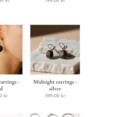
00
kr
749,00
kr
arrings -
Midnight earrings -
ld
silver
0
kr
599,00
kr