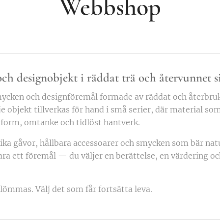
Webbshop
h designobjekt i räddat trä och
återvunnet s
mycken och designföremål formade av räddat och återbruk
rje objekt tillverkas för hand i små serier, där material so
 form, omtanke och tidlöst hantverk.
nika gåvor, hållbara accessoarer och smycken som bär nat
bara ett föremål — du väljer en berättelse, en värdering o
glömmas. Välj det som får fortsätta leva.