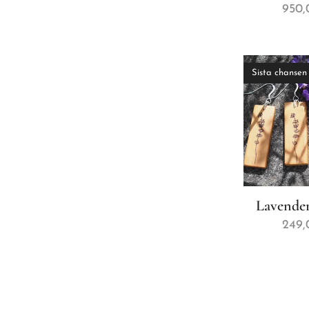
950,
Sista chansen
Lavender
249,