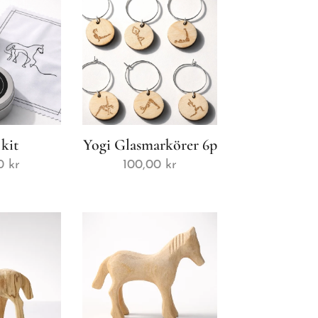
 kit
Yogi Glasmarkörer 6p
0
kr
100,00
kr