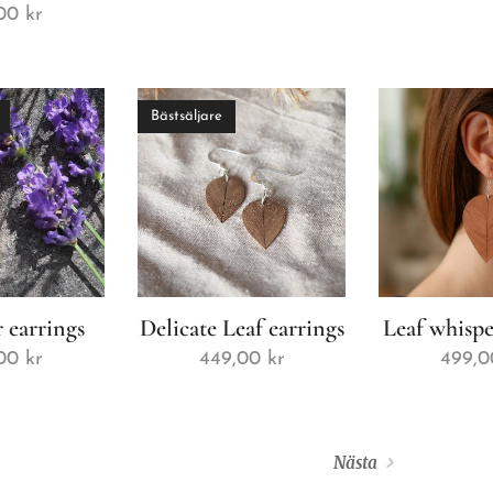
00
kr
Bästsäljare
 earrings
Delicate Leaf earrings
Leaf whispe
00
kr
449,00
kr
499,0
Nästa