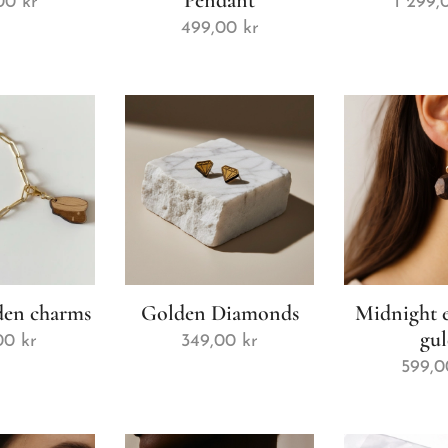
Pendant
00
kr
1 299,
499,00
kr
en charms
Golden Diamonds
Midnight e
gu
00
kr
349,00
kr
599,0