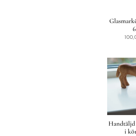
Glasmarkö
6
100,
Handtäljd 
i kö