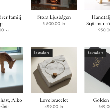
rer familj
Stora Ljusbågen
Handtälj
p
Stjärna i r
5 800,00
kr
00
kr
950,0
Bästsäljare
Bästsäljare
häst, Aiko
Love bracelet
Golden 
rsbär
499,00
kr
349,0