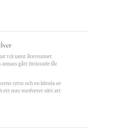
ilver
at trä samt återvunnet
m annars gått förlorade får
urens rytm och en känsla av
ch ett mer medvetet sätt att