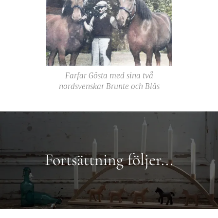
Farfar Gösta med sina två
nordsvenskar Brunte och Bläs
Fortsättning följer...