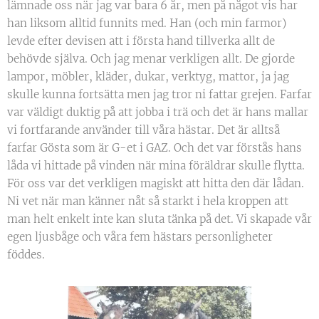
lämnade oss när jag var bara 6 år, men på något vis har
han liksom alltid funnits med. Han (och min farmor)
levde efter devisen att i första hand tillverka allt de
behövde själva. Och jag menar verkligen allt. De gjorde
lampor, möbler, kläder, dukar, verktyg, mattor, ja jag
skulle kunna fortsätta men jag tror ni fattar grejen. Farfar
var väldigt duktig på att jobba i trä och det är hans mallar
vi fortfarande använder till våra hästar. Det är alltså
farfar Gösta som är G-et i GAZ. Och det var förstås hans
låda vi hittade på vinden när mina föräldrar skulle flytta.
För oss var det verkligen magiskt att hitta den där lådan.
Ni vet när man känner nåt så starkt i hela kroppen att
man helt enkelt inte kan sluta tänka på det. Vi skapade vår
egen ljusbåge och våra fem hästars personligheter
föddes.