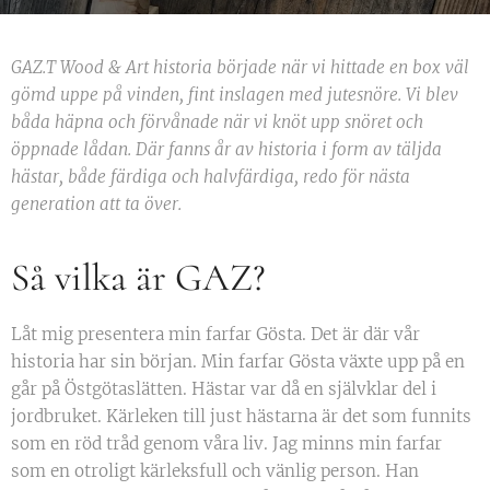
GAZ.T Wood & Art historia började när vi hittade en box väl
gömd uppe på vinden, fint inslagen med jutesnöre. Vi blev
båda häpna och förvånade när vi knöt upp snöret och
öppnade lådan. Där fanns år av historia i form av täljda
hästar, både färdiga och halvfärdiga, redo för nästa
generation att ta över.
Så vilka är GAZ?
Låt mig presentera min farfar Gösta. Det är där vår
historia har sin början. Min farfar Gösta växte upp på en
går på Östgötaslätten. Hästar var då en självklar del i
jordbruket. Kärleken till just hästarna är det som funnits
som en röd tråd genom våra liv. Jag minns min farfar
som en otroligt kärleksfull och vänlig person. Han