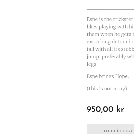
____________
Espe is the trickste
likes playing with hi
them when he gets t
extra long detour in 
fall with all its stu
jump, preferably wi
legs.
Espe brings Hope.
(this is not a toy)
950,00
kr
TILLFÄLLIGT