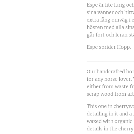
Espe är lite lurig o
sina vänner och hitt
extra lång omväg i e
hösten med alla sin
går fort och leran s
Espe sprider Hopp.
____________
Our handcrafted hor
for any horse lover.
either from waste f
scrap wood from arb
This one in cherryw
detailing in it and a
waxed with organic
details in the cher