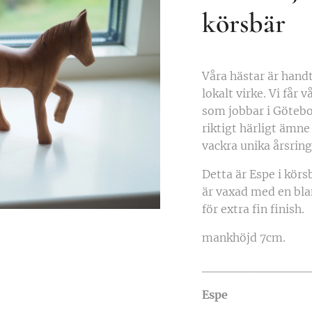
körsbär
Våra hästar är handt
lokalt virke. Vi får 
som jobbar i Götebo
riktigt härligt ämne 
vackra unika årsri
Detta är Espe i körs
är vaxad med en bla
för extra fin finish.
mankhöjd 7cm.
____________
Espe