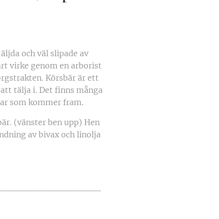
äljda och väl slipade av
vårt virke genom en arborist
rgstrakten. Körsbär är ett
att tälja i. Det finns många
ngar som kommer fram.
bär. (vänster ben upp) Hen
ndning av bivax och linolja
________________