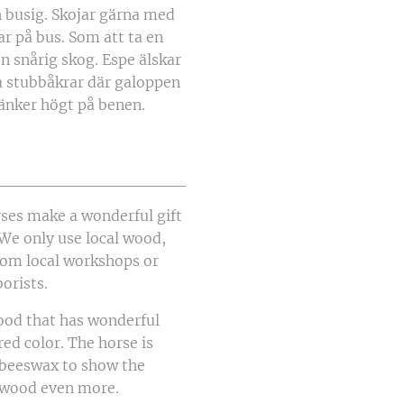
ch busig. Skojar gärna med
ar på bus. Som att ta en
n snårig skog. Espe älskar
a stubbåkrar där galoppen
tänker högt på benen.
________________
ses make a wonderful gift
 We only use local wood,
rom local workshops or
orists.
ood that has wonderful
 red color. The horse is
 beeswax to show the
rywood even more.