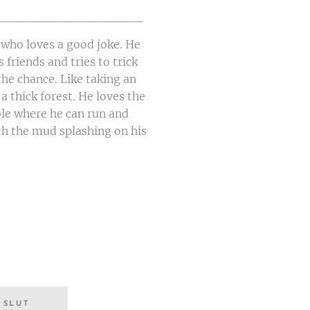
________________
r who loves a good joke. He
s friends and tries to trick
he chance. Like taking an
a thick forest. He loves the
bble where he can run and
th the mud splashing on his
 SLUT